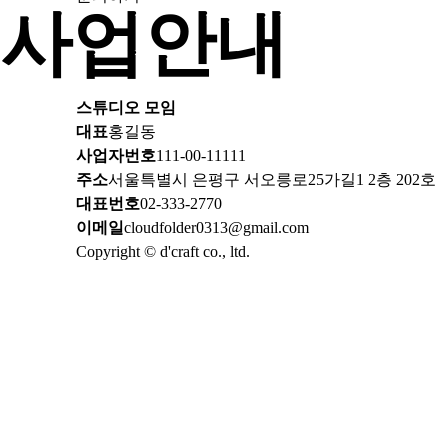
사업안내
스튜디오 모임
대표
홍길동
사업자번호
111-00-11111
주소
서울특별시 은평구 서오릉로25가길1 2층 202호
대표번호
02-333-2770
이메일
cloudfolder0313@gmail.com
Copyright © d'craft co., ltd.