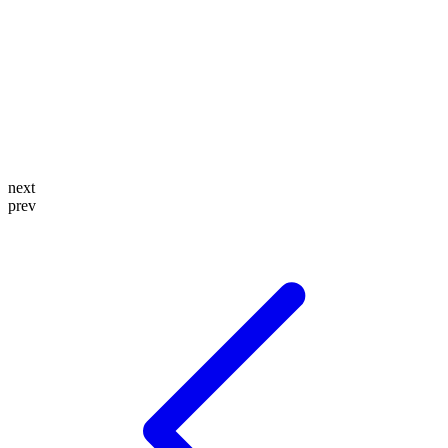
next
prev
글
탐
색